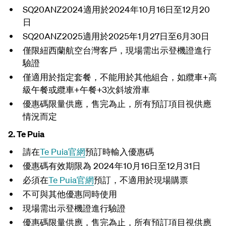
SQ20ANZ2024
適用於
2024
年
10
月
16
日至
12
月
20
日
SQ20ANZ2025
適用於
2025
年
1
月
27
日至
6
月
30
日
僅限紐西蘭航空台灣客戶，現
場需出示登機證
進行
驗證
僅適用於指定套餐，不能用於其他組合，如纜車+高
級午餐或纜車+午餐+3次斜坡滑車
優惠碼限量供應，售完為止，
所有預訂項目視供應
情況而定
2. Te Puia
請在
Te Puia官網
預訂時輸入優惠碼
優惠碼有效期限為 2024年10月16日至12月31日
必須在
Te Puia官網
預訂，不適用於現場購票
不可與其他優惠同時使用
現
場需出示登機證
進行驗證
優惠碼限量供應，售完為止，
所有預訂項目視供應