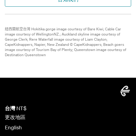
紐西蘭航空台灣
Hokitika gorge image courtesy of Bare Kiwi;
Cable Car
image courtesy of WellingtonNZ.;
Auckland skyline image courtesy of
George Clerk;
Rere Waterfall image courtesy of Liam Clayton;
CapeKidnappers, Napier, New Zealand © CapeKidnappers;
Beach goers
image courtesy of Tourism Bay of Plenty;
Queenstown image courtesy of
Destination Queenstown
台灣
NT$
更改地區
English