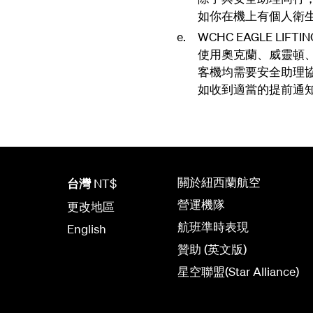
如你在機上有個人衛
WCHC EAGLE L
使用奧克蘭、威靈頓
客機均需要安全助理
如收到適當的提前通知
關於紐西蘭航空
台灣
NT$
營運機隊
更改地區
航班準時表現
English
贊助 (英文版)
星空聯盟(Star Alliance)