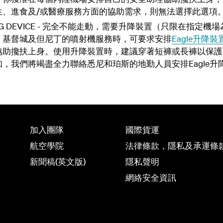
生、進食及/或醫療服務方面的協助需求，則無法選擇此選項
IFTING DEVICE - 完全不能走動，需要升降裝置（只限在指
、基督城及但尼丁的噴射機服務時，可要求安排
Eagle升降裝
協助攙扶上身。使用升降裝置時，建議穿著短褲或長褲以保護
，我們將竭盡全力聯絡悉尼和珀斯的地勤人員安排Eagle升
加入團隊
國際貨運
航空學院
法律條款，隱私及承運條
新聞稿(英文版)
隱私聲明
網絡安全資訊