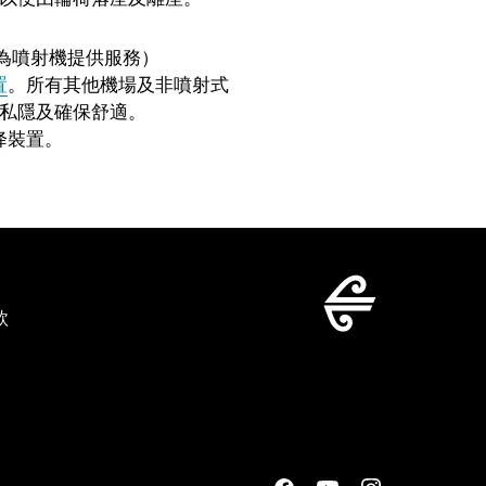
。
定機場為噴射機提供服務）
置
。所有其他機場及非噴射式
私隱及確保舒適。
降裝置。
款