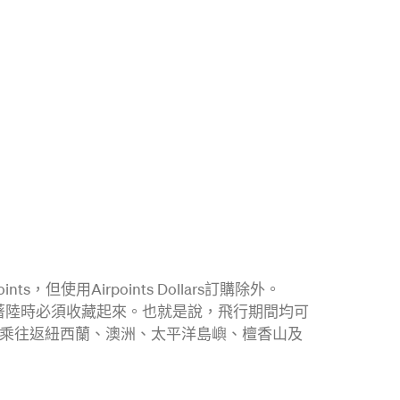
Points，但使用Airpoints Dollars訂購除外。
著陸時必須收藏起來。也就是說，飛行期間均可
乘往返
紐
西蘭
、澳洲、太平洋島嶼、檀香山及