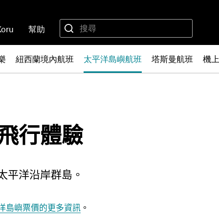
Koru
幫助
樂
紐西蘭境內航班
太平洋島嶼航班
塔斯曼航班
機
飛行體驗
太平洋沿岸群島。
洋島嶼票價的更多資訊
。