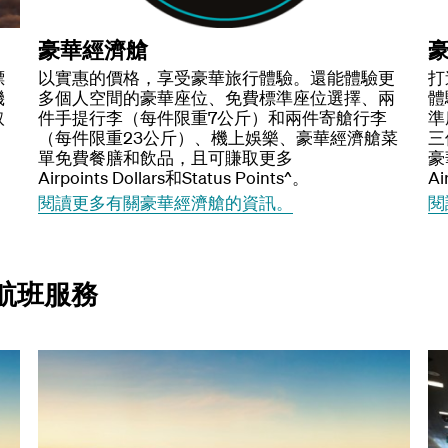
豪華經濟艙
標
以實惠的價格，享受豪華旅行體驗。還能體驗更
打
機
多個人空間的豪華座位、免費標準座位選擇、兩
體
取
件手提行李（每件限重7公斤）和兩件寄艙行李
準
（每件限重23公斤）、機上娛樂、豪華經濟艙菜
三
單免費餐膳和飲品，且可賺取更多
豪
Airpoints Dollars和Status Points^。
Ai
閱讀更多有關豪華經濟艙的資訊。
閱
航班服務