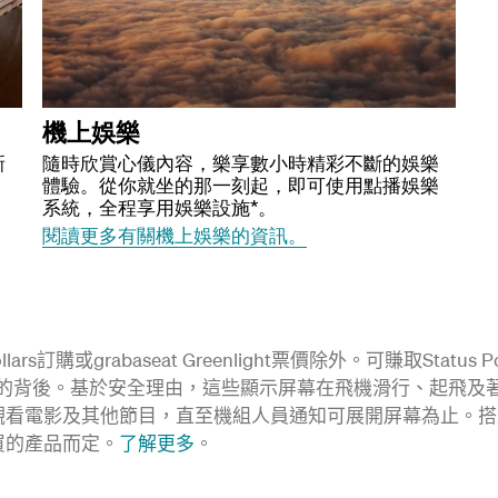
機上娛樂
新
隨時欣賞心儀內容，樂享數小時精彩不斷的娛樂
體驗。從你就坐的那一刻起，即可使用點播娛樂
系統，全程享用娛樂設施*。
閱讀更多有關機上娛樂的資訊。
 Dollars訂購或grabaseat Greenlight票價除外。可賺取Status 
位的背後。基於安全理由，這些顯示屏幕在飛機滑行、起飛及
觀看電影及其他節目，直至機組人員通知可展開屏幕為止。搭
買的產品而定。
了解更多
。