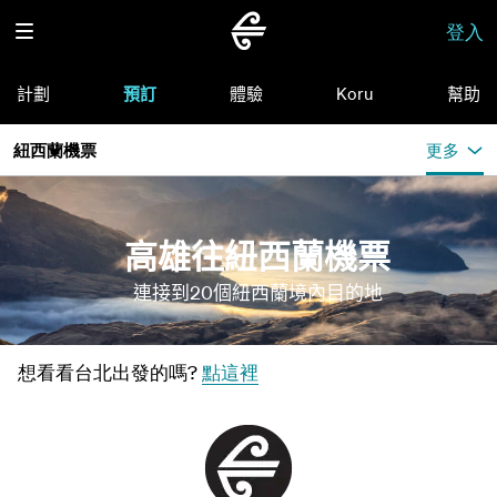
登入
計劃
預訂
體驗
Koru
幫助
紐西蘭機票
更多
高雄往紐西蘭機票
連接到20個紐西蘭境內目的地
想看看台北出發的嗎?
點這裡